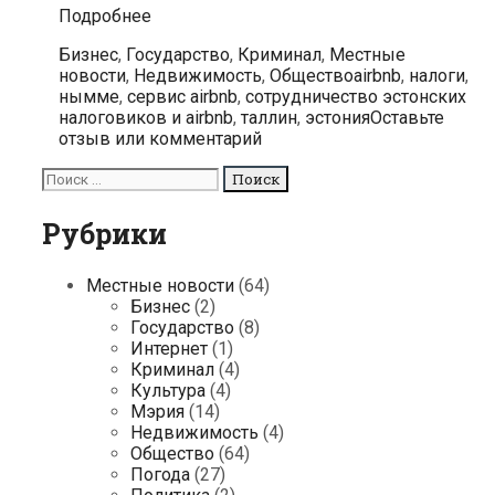
Эстонские
Подробнее
налоговики
Categories
Бизнес
,
Государство
,
Криминал
,
Местные
будут
Tags
новости
,
Недвижимость
,
Общество
airbnb
,
налоги
,
получать
нымме
,
сервис airbnb
,
сотрудничество эстонских
информацию
налоговиков и airbnb
,
таллин
,
эстония
Оставьте
от
отзыв или комментарий
сервиса
Airbnb
Поиск
для:
Рубрики
Местные новости
(64)
Бизнес
(2)
Государство
(8)
Интернет
(1)
Криминал
(4)
Культура
(4)
Мэрия
(14)
Недвижимость
(4)
Общество
(64)
Погода
(27)