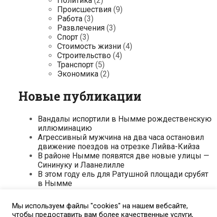
Политика
(2)
Происшествия
(9)
Работа
(3)
Развлечения
(3)
Спорт
(3)
Стоимость жизни
(4)
Строительство
(4)
Транспорт
(5)
Экономика
(2)
Новые публикации
Вандалы испортили в Нымме рождественскую
иллюминацию
Агрессивный мужчина на два часа остановил
движение поездов на отрезке Лийва-Кийза
В районе Нымме появятся две новые улицы —
Сининуку и Лаанелилле
В этом году ель для Ратушной площади срубят
в Нымме
В Нымме открыли скамью в честь хирурга
Арнольда Сеппо
Мы используем файлы "cookies" на нашем вебсайте,
чтобы предоставить вам более качественные услуги,