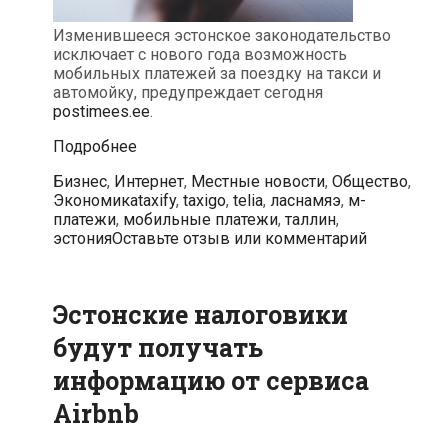
Изменившееся эстонское законодательство
исключает с нового года возможность
мобильных платежей за поездку на такси и
автомойку, предупреждает сегодня
postimees.ee
.
С
Подробнее
нового
Categories
Бизнес
,
Интернет
,
Местные новости
,
Общество
,
года
Tags
Экономика
taxify
,
taxigo
,
telia
,
ласнамяэ
,
м-
в
платежи
,
мобильные платежи
,
таллин
,
Эстонии
эстония
Оставьте отзыв или комментарий
больше
нельзя
будет
расплатиться
Эстонские налоговики
за
поездку
будут получать
на
такси
информацию от сервиса
или
Airbnb
автомойку