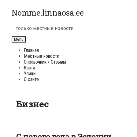
Skip
Nomme.linnaosa.ee
to
content
… только местные новости
Menu
Главная
Местные новости
Справочник / Отзывы
Карта
Улицы
О сайте
Бизнес
С нового года в Эстонии