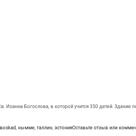
в. Иоанна Богослова, в которой учится 350 детей. Здание
Tags
тво
skad
,
нымме
,
таллин
,
эстония
Оставьте отзыв или комме