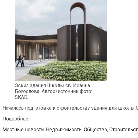
Эскиз здания Школы св. Иоанна
Богослова. Автор/источник фото:
SKAD.
Началась подготовка к строительству здания для школы С
В
Подробнее
Нымме
Categories
Местные новости
,
Недвижимость
,
Общество
,
Строительс
построят
здание