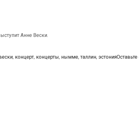
выступит Анне Вески.
вески
,
концерт
,
концерты
,
нымме
,
таллин
,
эстония
Оставьте