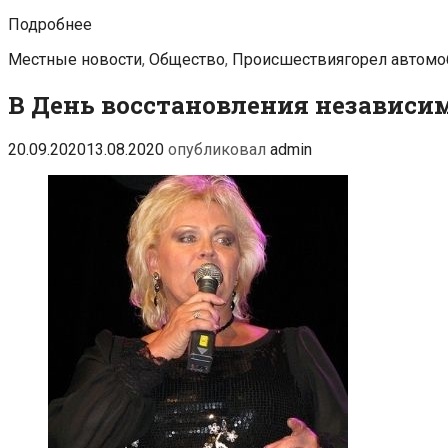
В
Подробнее
Нымме
Categories
Tags
Местные новости
,
Общество
,
Происшествия
горел автомо
рядом
с
В День восстановления независи
детским
садом
горел
20.09.2020
13.08.2020
опубликовал
admin
автомобиль