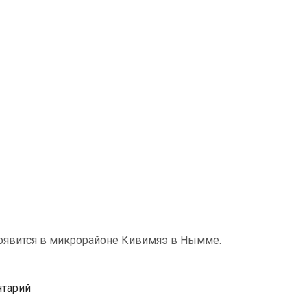
 появится в микрорайоне Кивимяэ в Нымме.
нтарий