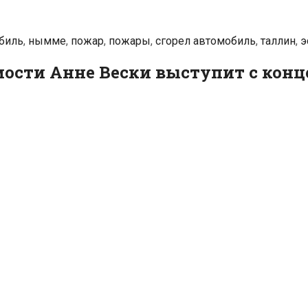
биль
,
нымме
,
пожар
,
пожары
,
сгорел автомобиль
,
таллин
,
э
мости Анне Вески выступит с кон