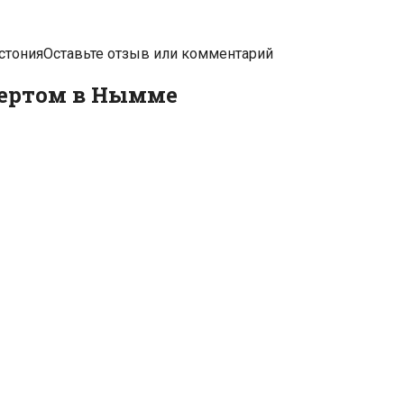
стония
Оставьте отзыв или комментарий
цертом в Нымме