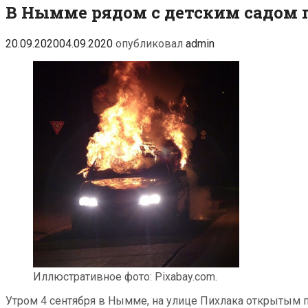
В Нымме рядом с детским садом 
для
школы
Св.
20.09.2020
04.09.2020
опубликовал
admin
Иоанна
Богослова
Иллюстративное фото: Pixabay.com.
Утром 4 сентября в Нымме, на улице Пихлака открытым 