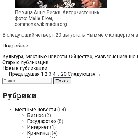
Певица Анне Вески. Автор/источник
фото: Malle Elvet,
commons.wikimedia.org.
В следующий четверг, 20 августа, в Нымме с концертом 
В
Подробнее
День
Categories
Tags
Культура
,
Местные новости
,
Общество
,
Развлечения
анне 
восстановления
Post
Старые публикации
независимости
navigation
Новые публикации
Анне
← Предыдущая
1
2
3
4
…
20
Следующая →
Вески
Поиск
выступит
для:
с
концертом
Рубрики
в
Нымме
Местные новости
(64)
Бизнес
(2)
Государство
(8)
Интернет
(1)
Криминал
(4)