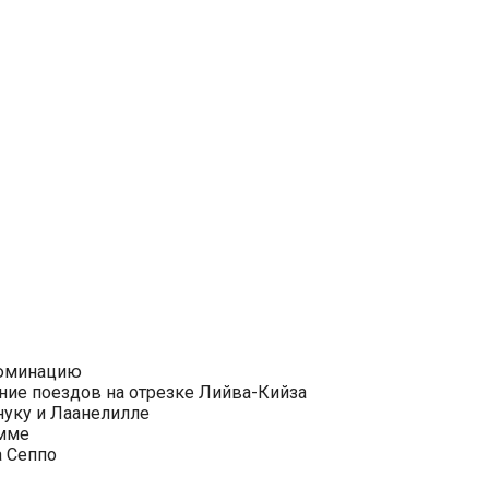
люминацию
ние поездов на отрезке Лийва-Кийза
нуку и Лаанелилле
ымме
а Сеппо